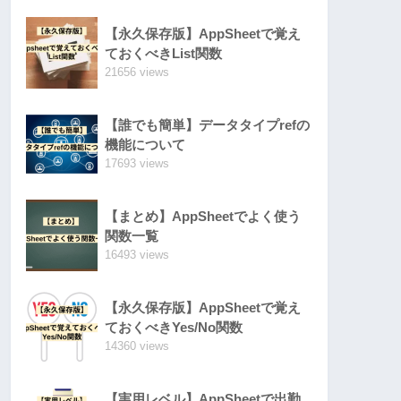
【永久保存版】AppSheetで覚え
ておくべきList関数
21656 views
【誰でも簡単】データタイプrefの
機能について
17693 views
【まとめ】AppSheetでよく使う
関数一覧
16493 views
【永久保存版】AppSheetで覚え
ておくべきYes/No関数
14360 views
【実用レベル】AppSheetで出勤