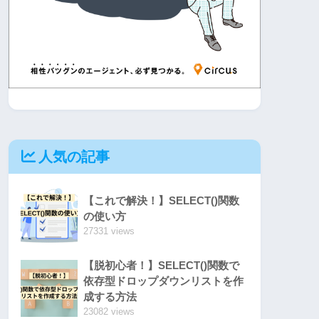
人気の記事
【これで解決！】SELECT()関数
の使い方
27331 views
【脱初心者！】SELECT()関数で
依存型ドロップダウンリストを作
成する方法
23082 views