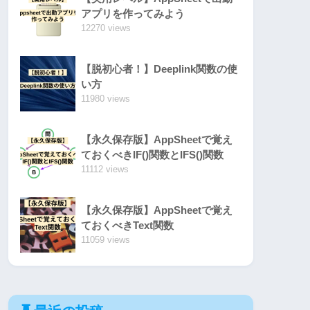
アプリを作ってみよう
12270 views
【脱初心者！】Deeplink関数の使
い方
11980 views
【永久保存版】AppSheetで覚え
ておくべきIF()関数とIFS()関数
11112 views
【永久保存版】AppSheetで覚え
ておくべきText関数
11059 views