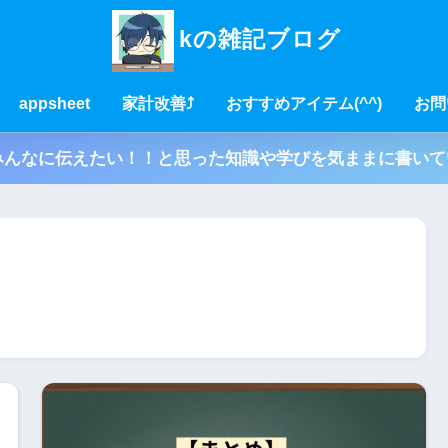
kの雑記ブログ
appsheet
家計改善⤴
おすすめアイテム(^^)
お問
んなに伝えたい！！と思った知識や学びを気ままに書いてい