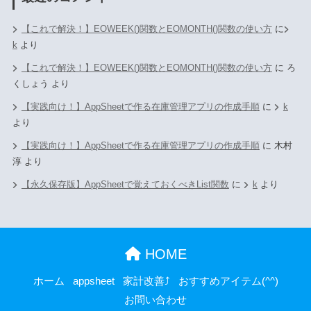
【これで解決！】EOWEEK()関数とEOMONTH()関数の使い方
に
k
より
【これで解決！】EOWEEK()関数とEOMONTH()関数の使い方
に
ろ
くしょう
より
【実践向け！】AppSheetで作る在庫管理アプリの作成手順
に
k
より
【実践向け！】AppSheetで作る在庫管理アプリの作成手順
に
木村
淳
より
【永久保存版】AppSheetで覚えておくべきList関数
に
k
より
HOME
ホーム
appsheet
家計改善⤴
おすすめアイテム(^^)
お問い合わせ