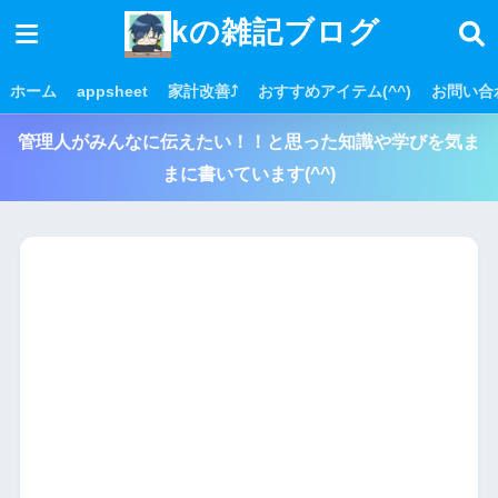
kの雑記ブログ
ホーム
appsheet
家計改善⤴
おすすめアイテム(^^)
お問い合
管理人がみんなに伝えたい！！と思った知識や学びを気ま
まに書いています(^^)