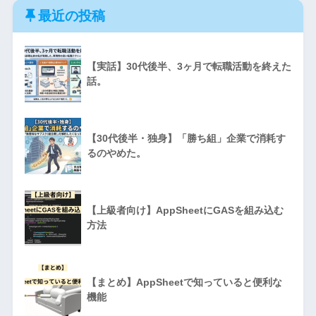
最近の投稿
【実話】30代後半、3ヶ月で転職活動を終えた
話。
【30代後半・独身】「勝ち組」企業で消耗す
るのやめた。
【上級者向け】AppSheetにGASを組み込む
方法
【まとめ】AppSheetで知っていると便利な
機能