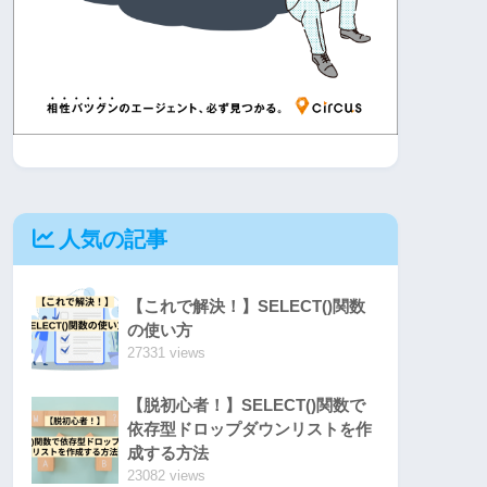
人気の記事
【これで解決！】SELECT()関数
の使い方
27331 views
【脱初心者！】SELECT()関数で
依存型ドロップダウンリストを作
成する方法
23082 views