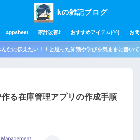
kの雑記ブログ
appsheet
家計改善⤴
おすすめアイテム(^^)
お問
んなに伝えたい！！と思った知識や学びを気ままに書いてい
etで作る在庫管理アプリの作成手順