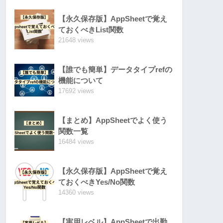
【永久保存版】AppSheetで覚え
ておくべきList関数
21648 views
【誰でも簡単】データタイプrefの
機能について
17692 views
【まとめ】AppSheetでよく使う
関数一覧
16484 views
【永久保存版】AppSheetで覚え
ておくべきYes/No関数
14360 views
【実用レベル】AppSheetで出勤