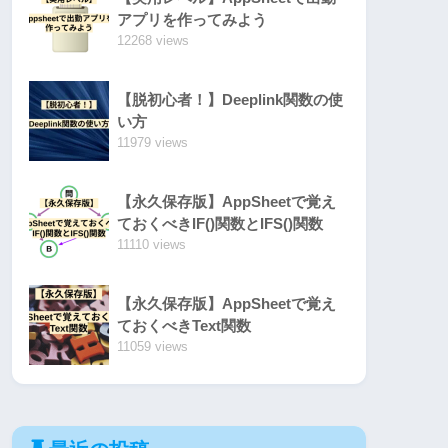
アプリを作ってみよう
12268 views
【脱初心者！】Deeplink関数の使
い方
11979 views
【永久保存版】AppSheetで覚え
ておくべきIF()関数とIFS()関数
11110 views
【永久保存版】AppSheetで覚え
ておくべきText関数
11059 views