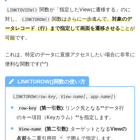
関数が「指定したViewに遷移する」のに
LINKTOVIEW()
対し、
関数はさらに一歩進んで、
対象のデ
LINKTOROW()
ータレコード（行）まで指定して画面を遷移させる
ことが
可能
です。
これは、特定のデータに直接アクセスしたい場合に非常に
便利な関数です(^^)
LINKTOROW()関数の使い方
LINKTOROW(
row-key, View-name[, app-name]
)
(第一引数)
: リンク先となる**データ行
row-key
のキー項目（Keyカラム）**を指定します。
(第二引数)
: ターゲットとなる
Viewの
View-name
名前
を二重引用符
で囲んで指定します。
"