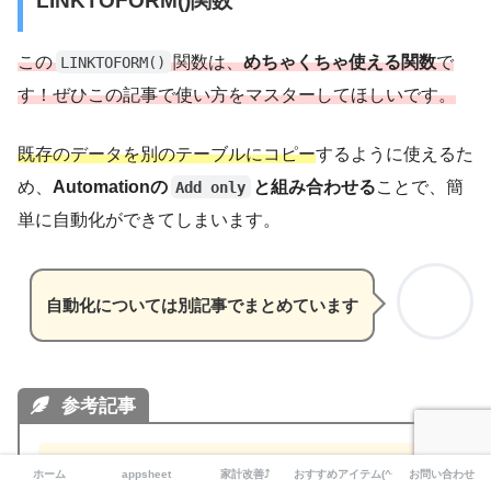
LINKTOFORM()関数
この
関数は、
めちゃくちゃ使える関数
で
LINKTOFORM()
す！ぜひこの記事で使い方をマスターしてほしいです。
既存のデータを別のテーブルにコピー
するように使えるた
め、
Automationの
と組み合わせる
ことで、簡
Add only
単に自動化ができてしまいます。
自動化については別記事でまとめています
参考記事
ある特定のカラムが更新されたら発火
ホーム
appsheet
家計改善⤴
おすすめアイテム(^^)
お問い合わせ