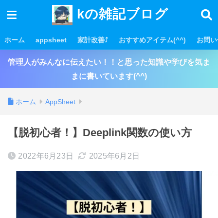
kの雑記ブログ
ホーム
appsheet
家計改善⤴
おすすめアイテム(^^)
お問い
管理人がみんなに伝えたい！！と思った知識や学びを気ま
まに書いています(^^)
ホーム
AppSheet
【脱初心者！】Deeplink関数の使い方
2022年6月23日
2025年6月2日