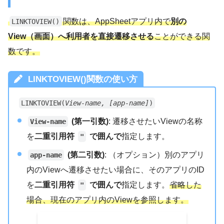
関数は、AppSheetアプリ内で
別の
LINKTOVIEW()
View（画面）へ利用者を直接遷移させる
ことができる関
数です。
LINKTOVIEW()関数の使い方
LINKTOVIEW(
View-name, [app-name]
)
(第一引数)
: 遷移させたいViewの名称
View-name
を
二重引用符
で囲んで
指定します。
"
(第二引数)
: （オプション）別のアプリ
app-name
内のViewへ遷移させたい場合に、そのアプリのID
を
二重引用符
で囲んで
指定します。
省略した
"
場合、現在のアプリ内のViewを参照します。