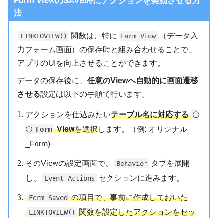
Form ViewのSAVE時にアクションを発動させる方
法
関数は、特に
（データ入
LINKTOVIEW()
Form View
力フォーム画面）の保存時と組み合わせることで、
アプリのUIを向上させることができます。
データの保存後に、
任意のViewへ自動的に画面遷移
させる
設定は以下の手順で行います。
アクションを仕込みたい
テーブル名に対応する
〇
View
を選択
します。（例: オリジナル
〇_Form
_Form)
そのViewの設定画面で、
タブを展開
Behavior
し、
セクションに進みます。
Event Actions
の項目で、事前に作成しておいた
Form Saved
関数を設定したアクションをセッ
LINKTOVIEW()