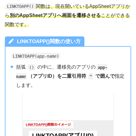
関数は、現在開いているAppSheetアプリか
LINKTOAPP()
ら
別のAppSheetアプリへ画面を遷移させる
ことができる
関数です。
LINKTOAPP()関数の使い方
LINKTOAPP(
app-name
)
括弧
の中に、遷移先のアプリの
()
app-
（アプリID）
を
二重引用符
で囲んで
指定
name
"
します。