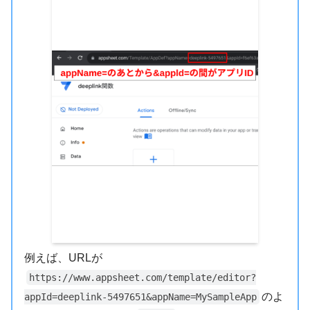
例えば、URLが
https://www.appsheet.com/template/editor?
のよ
appId=deeplink-5497651&appName=MySampleApp