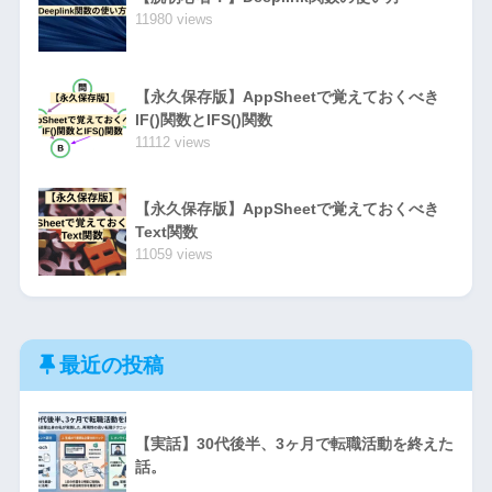
11980 views
【永久保存版】AppSheetで覚えておくべき
IF()関数とIFS()関数
11112 views
【永久保存版】AppSheetで覚えておくべき
Text関数
11059 views
最近の投稿
【実話】30代後半、3ヶ月で転職活動を終えた
話。