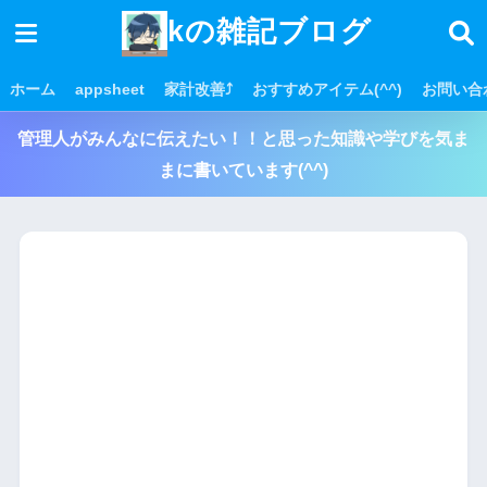
kの雑記ブログ
ホーム
appsheet
家計改善⤴
おすすめアイテム(^^)
お問い合
管理人がみんなに伝えたい！！と思った知識や学びを気ま
まに書いています(^^)