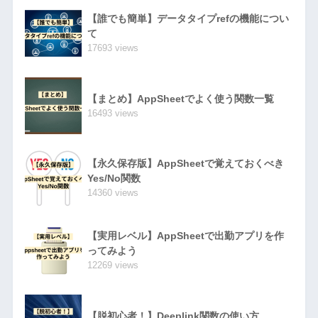
【誰でも簡単】データタイプrefの機能につい
て
17693 views
【まとめ】AppSheetでよく使う関数一覧
16493 views
【永久保存版】AppSheetで覚えておくべき
Yes/No関数
14360 views
【実用レベル】AppSheetで出勤アプリを作
ってみよう
12269 views
【脱初心者！】Deeplink関数の使い方