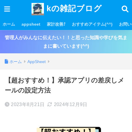
kの雑記ブログ
ホーム
appsheet
家計改善⤴
おすすめアイテム(^^)
お問い
管理人がみんなに伝えたい！！と思った知識や学びを気ま
まに書いています(^^)
ホーム
AppSheet
【超おすすめ！】承認アプリの差戻しメ
ールの設定方法
2023年8月21日
2024年12月9日