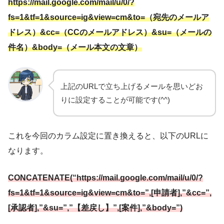
https://mail.google.com/mail/u/0/?
fs=1&tf=1&source=ig&view=cm&to=（宛先のメールア
ドレス）&cc=（CCのメールアドレス）&su=（メールの
件名）&body=（メール本文の文章）
上記のURLで立ち上げるメールを思いどお
りに設定することが可能です(^^)
これを今回のカラム設定に置き換えると、以下のURLに
なります。
CONCATENATE(“https://mail.google.com/mail/u/0/?
fs=1&tf=1&source=ig&view=cm&to=”,[申請者],”&cc=”,
[承認者],”&su=”,”【差戻し】”,[案件],”&body=”)