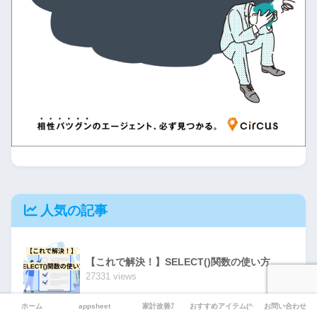
人気の記事
【これで解決！】SELECT()関数の使い方
27331 views
ホーム
appsheet
家計改善⤴
おすすめアイテム(^^)
お問い合わせ