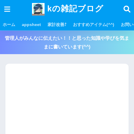
kの雑記ブログ
ホーム
appsheet
家計改善⤴
おすすめアイテム(^^)
お問い
管理人がみんなに伝えたい！！と思った知識や学びを気ま
まに書いています(^^)