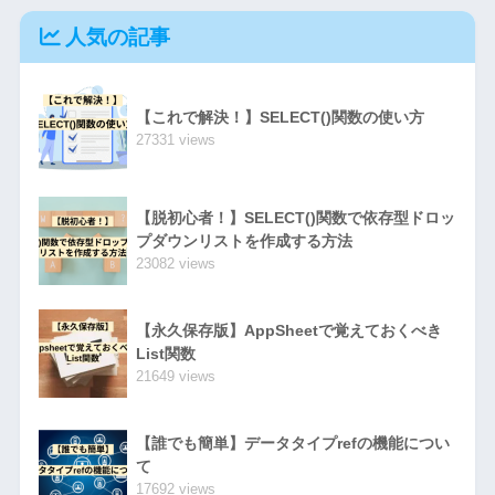
人気の記事
【これで解決！】SELECT()関数の使い方
27331 views
【脱初心者！】SELECT()関数で依存型ドロッ
プダウンリストを作成する方法
23082 views
【永久保存版】AppSheetで覚えておくべき
List関数
21649 views
【誰でも簡単】データタイプrefの機能につい
て
17692 views