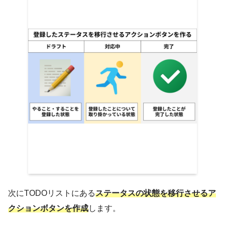
ID(Key値)のShow?のチェックをはず
し、Initial ValueにUNIQUEID()関数を入
力
します。
この設定は、
AppSheetにおいて最適設定
の1つ
です
。
ぜひ覚えておきましょう(^^)
次にTODOリストにある
ステータスの状態を移行させるア
クションボタンを作成
します。