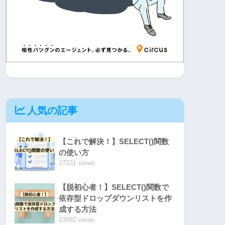
人気の記事
【これで解決！】SELECT()関数
の使い方
27331 views
【脱初心者！】SELECT()関数で
依存型ドロップダウンリストを作
成する方法
23082 views