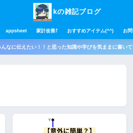
kの雑記ブログ
appsheet
家計改善⤴
おすすめアイテム(^^)
お問
んなに伝えたい！！と思った知識や学びを気ままに書いてい