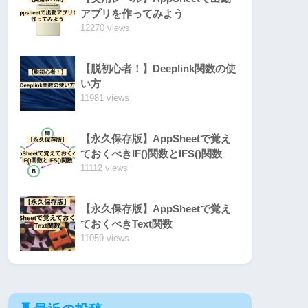
アプリを作ってみよう
12270 views
【脱初心者！】Deeplink関数の使
い方
11981 views
【永久保存版】AppSheetで覚え
ておくべきIF()関数とIFS()関数
11112 views
【永久保存版】AppSheetで覚え
ておくべきText関数
11059 views