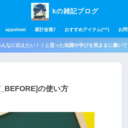
kの雑記ブログ
appsheet
家計改善⤴
おすすめアイテム(^^)
お問
んなに伝えたい！！と思った知識や学びを気ままに書いてい
_BEFORE]の使い方