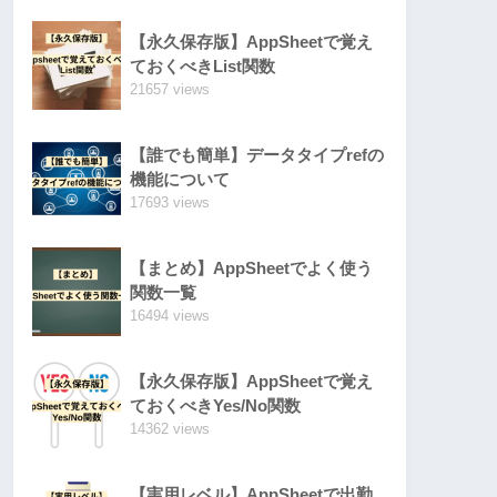
【永久保存版】AppSheetで覚え
ておくべきList関数
21657 views
【誰でも簡単】データタイプrefの
機能について
17693 views
【まとめ】AppSheetでよく使う
関数一覧
16494 views
【永久保存版】AppSheetで覚え
ておくべきYes/No関数
14362 views
【実用レベル】AppSheetで出勤