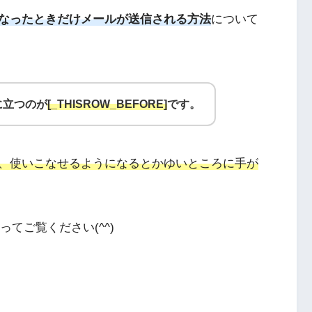
なったときだけメールが送信される
方法
について
に立つのが
[_THISROW_BEFORE]
です。
、使いこなせるようになるとかゆいところに手が
ってご覧ください(^^)