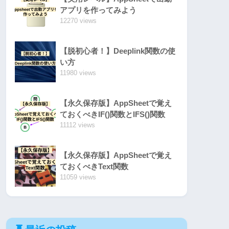
アプリを作ってみよう
12270 views
【脱初心者！】Deeplink関数の使
い方
11980 views
【永久保存版】AppSheetで覚え
ておくべきIF()関数とIFS()関数
11112 views
【永久保存版】AppSheetで覚え
ておくべきText関数
11059 views