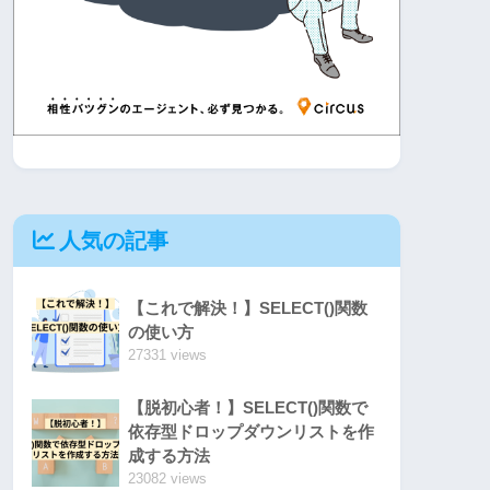
人気の記事
【これで解決！】SELECT()関数
の使い方
27331 views
【脱初心者！】SELECT()関数で
依存型ドロップダウンリストを作
成する方法
23082 views