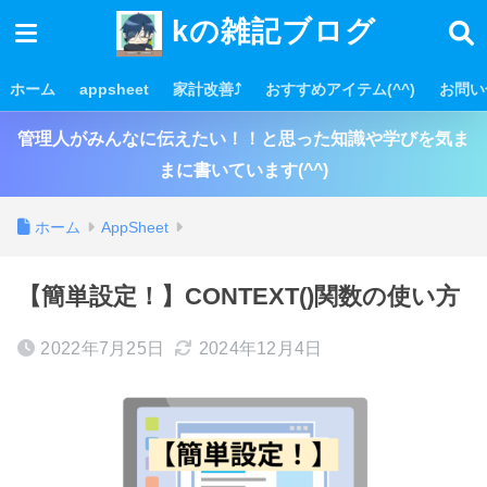
kの雑記ブログ
ホーム
appsheet
家計改善⤴
おすすめアイテム(^^)
お問い
管理人がみんなに伝えたい！！と思った知識や学びを気ま
まに書いています(^^)
ホーム
AppSheet
【簡単設定！】CONTEXT()関数の使い方
2022年7月25日
2024年12月4日