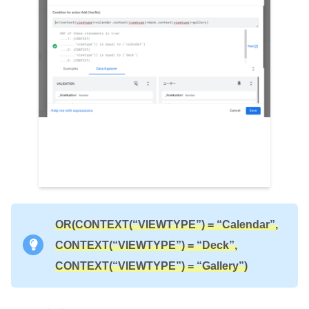
OR(CONTEXT(“VIEWTYPE”) = “Calendar”,
CONTEXT(“VIEWTYPE”) = “Deck”,
CONTEXT(“VIEWTYPE”) = “Gallery”)