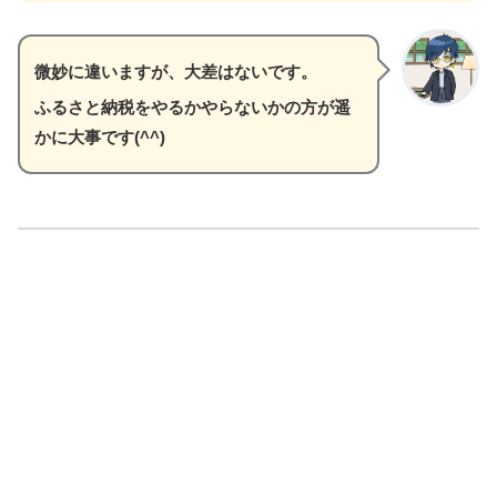
【ふるさと納税】詰替 シ
せっけんセット バブルガード
×1本 詰替250ml×7袋 
微妙に違いますが、大差はないです。
プ シャボン玉石けん 石鹸 
潔 手あらい 無添加 洗浄 
ふるさと納税をやるかやらないかの方が遥
このシュークリームは冷凍で届きます。
価格：11,000円（税込、
かに大事です(^^)
4/4/28時点)
そのまま食べたらアイスシュー、解凍した
らシュークリームになります(^^)
【ふるさと納税】【2024年
とうもろこし 生産量 日本一 
ング 1位 獲得 北海道 芽室町
これも一人暮らしなら全部使い切る前
コーン イエロー種 L ～ 2L 
に一年が経過します(^^)
り 20本 人気 キャンプ飯 BB
コーン 生 甘い 野菜 北海道 
めむろ