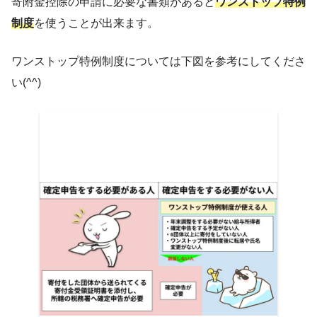
寄附金控除の申請に必要な書類があると
ワンストップ特例
試し 【20240304レビューC
価格：10,000円～（税込、送
制度
を使うことが出来ます。
24/4/28時点)
楽
ワンストップ特例制度については下図を参考にしてくださ
い(^^)
週に3回くらいの洗濯頻度であれば、
これを使い切る前に一年が経過するく
らいの量があります。
これは毎年リピートしているハンバーグで
す。お湯につければいいだけなのでアウト
ドアにも適しています。
【ふるさと納税】 トイレ
ブル 108ロール 再生紙 10
ク 日用品 国産 フルーツ
ベリー 香り付き 新生活 SD
リサイクル エコ 消耗品 
品 鶴見製紙 沼津
価格：12,000円（税込、
4/4/28時点)