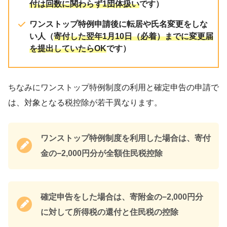
付は回数に関わらず1団体扱い
です）
品(^^)
薄手 綿100％ ふるさと納
ん
価格：12,000円（税込、
ワンストップ特例申請後に転居や氏名変更をしな
4/4/28時点)
い人（
寄付した翌年1月10日（必着）までに変更届
を提出していたらOK
です）
ちなみにワンストップ特例制度の利用と確定申告の申請で
【ふるさと納税】 シュークリ
は、対象となる税控除が若干異なります。
6か月待ち】 かみのやまシュー 
ト お菓子 おやつ デザート 大
ツ スウィーツ 洋菓子 お取り
人気 冷凍配送 山形県 上山市 00
ワンストップ特例制度を利用した場合は、寄付
価格：10,500円（税込、送料
4/4/29時点)
金の−2,000円分が全額住民税控除
楽
私は2年周期くらいで買い替えてふわ
ふわのタオルを使うのが好きです(^^)
確定申告をした場合は、寄附金の−2,000円分
に対して所得税の還付と住民税の控除