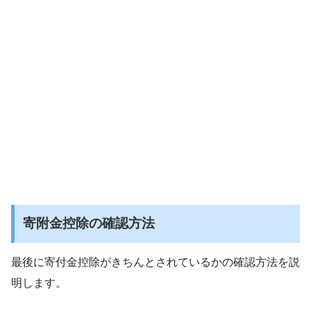
価格：12,000円（税込、送料
4/4/29時点)
楽
甘くて食べごたえのあるサイズ感です。
私は余すことなく食べたい派なので、一列
ずつきれいに食べます(^^)
寄附金控除の確認方法
最後に寄付金控除がきちんとされているかの確認方法を説
明します。