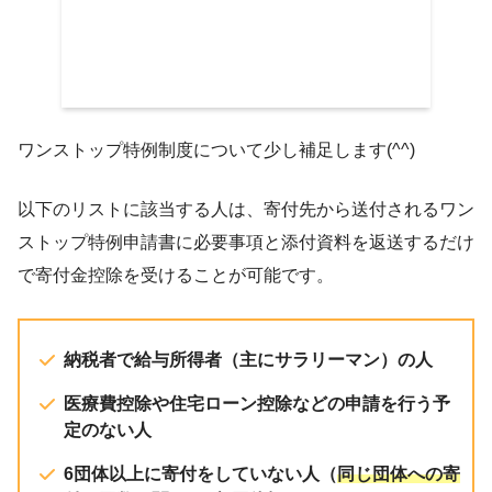
【ふるさと納税】★レビュー
ン実施中★【累計100万個突破
数が選べる！／ 5種のチーズ
ハンバーグ(デミグラスソース) 
個 チーズイン チーズ 温めるだ
塚 冷凍 小分け 大容量 簡単調
ワンストップ特例制度について少し補足します(^^)
お試し 【20240304レビュー
価格：10,000円～（税込、送
24/4/28時点)
以下のリストに該当する人は、寄付先から送付されるワン
楽
ストップ特例申請書に必要事項と添付資料を返送するだけ
一人暮らしだとこれを使い切る前に余
で寄付金控除を受けることが可能です。
裕で一年が経過します。
もらって困るものでもないので、余っ
た分は親や知人にあげています(^^)
納税者で給与所得者（主にサラリーマン）の人
医療費控除や住宅ローン控除などの申請を行う予
定のない人
これはハンバーグの中にチーズが入ってい
【ふるさと納税】【大阪
6団体以上に寄付をしていない人（
同じ団体への寄
るのだ！ハンバーグ好きにはたまらない一
いバスタオル4枚セット 日