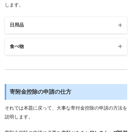
します。
日用品
毎日使う日用品がゲットできるので、生活費節約
食べ物
に直結します！！
普段食べる機会がないような「プチ贅沢」を意識
するといいです！！
寄附金控除の申請の仕方
【ふるさと納税】ファーフ
洗剤 あわあわウォッシュ 
【ふるさと納税】★レビュー
それでは本題に戻って、大事な寄付金控除の申請の方法を
日用品 洗濯 洗濯洗剤 洗
ン実施中★【累計2600万個
洗剤 ランドリー フレグ
数が選べる！／鉄板焼ハンバー
説明します。
【 加東市 】
ース 10個～20個 温めるだけ 
価格：14,000円（税込、
冷凍 小分け 大容量 ハンバーグ
4/4/28時点)
調理 デミグラスソース 特製 湯