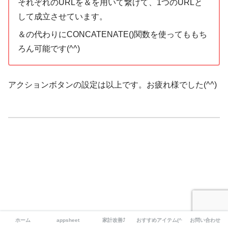
それぞれのURLを＆を用いて繋げて、1つのURLと
して成立させています。
＆の代わりにCONCATENATE()関数を使ってももち
ろん可能です(^^)
アクションボタンの設定は以上です。お疲れ様でした(^^)
ホーム
appsheet
家計改善⤴
おすすめアイテム(^^)
お問い合わせ