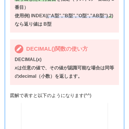
番目）
使用例) INDEX(
{“A型”,”B型”,”O型”,”AB型”}
,
2
)
なら返り値は B型
DECIMAL()関数の使い方
DECIMAL(
x
)
x
は任意の値で、その値が認識可能な場合は同等
のdecimal（小数）を返します。
図解で表すと以下のようになります(^^)