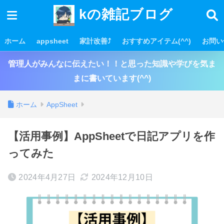
kの雑記ブログ
ホーム
appsheet
家計改善⤴
おすすめアイテム(^^)
お問い
管理人がみんなに伝えたい！！と思った知識や学びを気ま
まに書いています(^^)
ホーム
AppSheet
【活用事例】AppSheetで日記アプリを作
ってみた
2024年4月27日
2024年12月10日