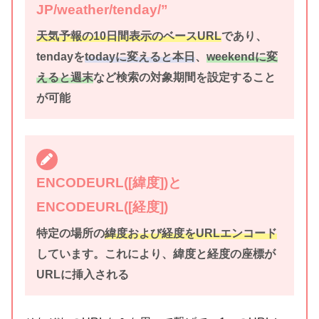
JP/weather/tenday/”
天気予報の10日間表示のベースURL
であり、
tendayを
todayに変えると本日
、
weekendに変
えると週末
など検索の対象期間を設定すること
が可能
ENCODEURL([緯度])と
ENCODEURL([経度])
特定の場所の
緯度および経度をURLエンコード
しています。これにより、緯度と経度の座標が
URLに挿入される