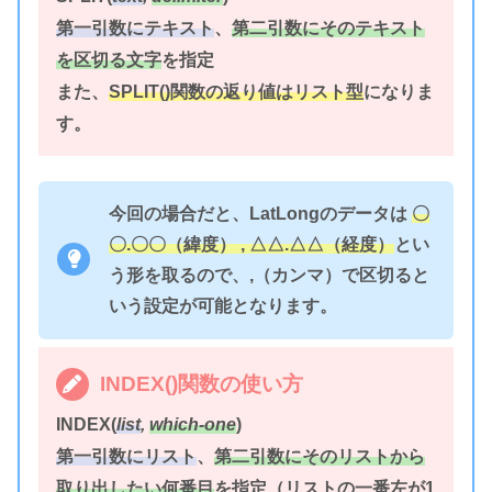
第一引数にテキスト
、
第二引数にそのテキスト
を区切る文字
を指定
また、
SPLIT()関数の返り値はリスト型
になりま
す。
今回の場合だと、LatLongのデータは
〇
〇.〇〇（緯度） , △△.△△（経度）
とい
う形を取るので、,（カンマ）で区切ると
いう設定が可能となります。
INDEX()関数の使い方
INDEX(
list
,
which-one
)
第一引数にリスト
、
第二引数にそのリストから
取り出したい何番目
を指定（リストの一番左が1