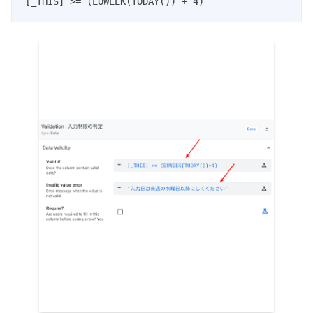
[_THIS] >= (EOWEEK(TODAY()) + 4)