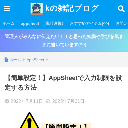
kの雑記ブログ
ホーム
appsheet
家計改善⤴
おすすめアイテム(^^)
お問い
管理人がみんなに伝えたい！！と思った知識や学びを気ま
まに書いています(^^)
ホーム
AppSheet
【簡単設定！】AppSheetで入力制限を設
定する方法
2022年7月11日
2025年7月31日