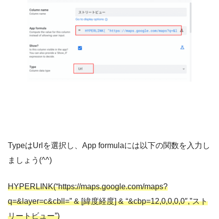
TypeはUrlを選択し、App formulaには以下の関数を入力し
ましょう(^^)
HYPERLINK(“https://maps.google.com/maps?
q=&layer=c&cbll=” & [緯度経度] & “&cbp=12,0,0,0,0″,”スト
リートビュー”)